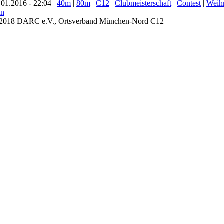
01.2016 - 22:04 |
40m
|
80m
|
C12
|
Clubmeisterschaft
|
Contest
|
Weih
- 2018 DARC e.V., Ortsverband München-Nord C12