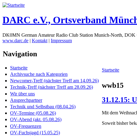
DARC e.V., Ortsverband Münc
DK0MN German Amateur Radio Club Station Munich-North, DOK
www.darc.de
|
Kontakt
|
Impressum
Navigation
Startseite
Startseite
Archivsuche nach Kategorien
Newcomer-Treff (nächster Treff am 14.09.26)
wwb15
Technik-Treff (nächster Treff am 28.09.26)
Wir über uns
31.12.15: 
Ansprechpartner
Technik und Selbstbau (08.04.26)
Mit dem Weihnacht
OV-Termine (05.08.26)
OV-Abend (akt. 05.08.26)
Soweit bisher be
OV-Frequenzen
OV-Fuchsjagd (15.05.25)