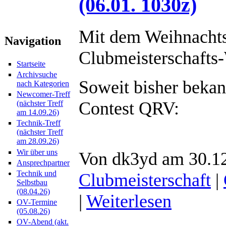
(06.01. 1030z)
Mit dem Weihnachtsw
Navigation
Clubmeisterschafts-
Startseite
Archivsuche
Soweit bisher beka
nach Kategorien
Newcomer-Treff
Contest QRV:
(nächster Treff
am 14.09.26)
Technik-Treff
(nächster Treff
am 28.09.26)
Wir über uns
Von dk3yd am 30.12
Ansprechpartner
Technik und
Clubmeisterschaft
|
Selbstbau
(08.04.26)
|
Weiterlesen
OV-Termine
(05.08.26)
OV-Abend (akt.