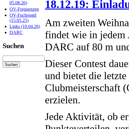
18.12.19: Einla
05.08.26)
OV-Frequenzen
OV-Fuchsjagd
Am zweiten Weihnac
(15.05.25)
Links (10.04.26)
findet wie in jedem
DARC
DARC auf 80 m und 
Suchen
Dieser Contest daue
und bietet die letzt
Clubmeisterschaft 
erzielen.
Jede Aktivität, ob 
Punkteverteilen, ve