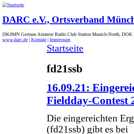
DARC e.V., Ortsverband Münc
DK0MN German Amateur Radio Club Station Munich-North, DOK
www.darc.de
|
Kontakt
|
Impressum
Startseite
fd21ssb
16.09.21: Eingere
Fieldday-Contest 
Die eingereichten Er
(fd21ssb) gibt es bei