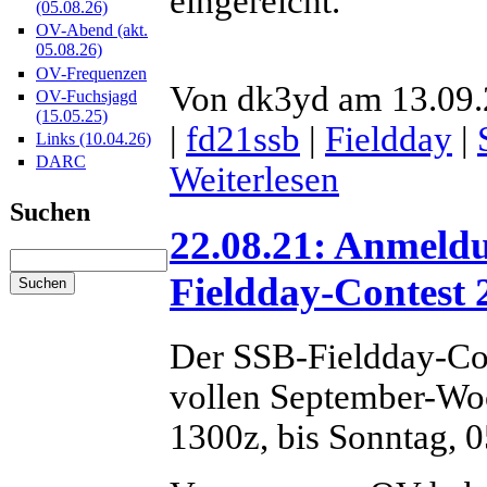
eingereicht.
(05.08.26)
OV-Abend (akt.
05.08.26)
OV-Frequenzen
Von dk3yd am 13.09.
OV-Fuchsjagd
(15.05.25)
|
fd21ssb
|
Fieldday
|
Links (10.04.26)
DARC
Weiterlesen
Suchen
22.08.21: Anmel
Fieldday-Contest 
Der SSB-Fieldday-Con
vollen September-Wo
1300z, bis Sonntag, 0