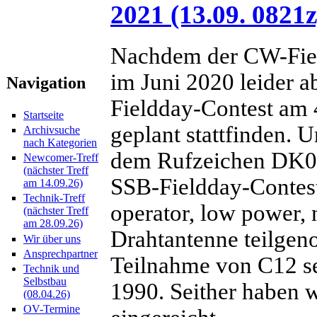
2021 (13.09. 0821z
Nachdem der CW-Fiel
im Juni 2020 leider 
Navigation
Fieldday-Contest am 
Startseite
geplant stattfinden. 
Archivsuche
nach Kategorien
dem Rufzeichen DK0
Newcomer-Treff
(nächster Treff
SSB-Fieldday-Contest 
am 14.09.26)
Technik-Treff
operator, low power,
(nächster Treff
am 28.09.26)
Drahtantenne teilgeno
Wir über uns
Ansprechpartner
Teilnahme von C12 s
Technik und
Selbstbau
1990. Seither haben 
(08.04.26)
OV-Termine