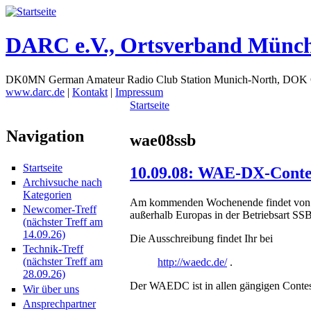
DARC e.V., Ortsverband Münc
DK0MN German Amateur Radio Club Station Munich-North, DOK
www.darc.de
|
Kontakt
|
Impressum
Startseite
Navigation
wae08ssb
Startseite
10.09.08: WAE-DX-Conte
Archivsuche nach
Kategorien
Am kommenden Wochenende findet von S
Newcomer-Treff
außerhalb Europas in der Betriebsart S
(nächster Treff am
14.09.26)
Die Ausschreibung findet Ihr bei
Technik-Treff
(nächster Treff am
http://waedc.de/
.
28.09.26)
Der WAEDC ist in allen gängigen Conte
Wir über uns
Ansprechpartner