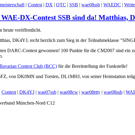
meisterschaft
|
Contest
|
DX
|
QTC
|
SSB
|
wae08ssb
|
WAEDC
|
Weite
m WAE-DX-Contest SSB sind da! Matthias, D
 heute veröffentlicht.
atthias, DK4YJ, recht herzlich zum Sieg in der Teilnahmeklasse "S
gsten DARC-Contest gewonnen! 100 Punkte für die CM2007 sind ein zu
m.
Bavarian Contest Club (BCC)
für die Bereitstellung der Funkstelle!
FZ, von DK0MN und Torsten, DL1MHJ, von seiner Heimstation tei
|
Contest
|
DK4YJ
|
wae07ssb
|
wae08cw
|
wae08rtty
|
wae08ssb
|
WA
tsverband München-Nord C12