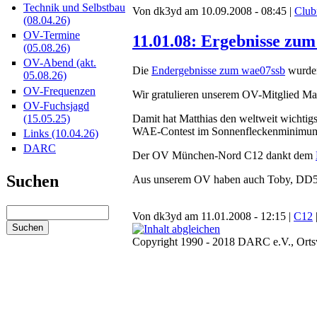
Technik und Selbstbau
Von dk3yd am 10.09.2008 - 08:45 |
Club
(08.04.26)
OV-Termine
11.01.08: Ergebnisse zu
(05.08.26)
OV-Abend (akt.
Die
Endergebnisse zum wae07ssb
wurden
05.08.26)
OV-Frequenzen
Wir gratulieren unserem OV-Mitglied M
OV-Fuchsjagd
(15.05.25)
Damit hat Matthias den weltweit wichti
WAE-Contest im Sonnenfleckenminimu
Links (10.04.26)
DARC
Der OV München-Nord C12 dankt dem
Suchen
Aus unserem OV haben auch Toby, DD5
Von dk3yd am 11.01.2008 - 12:15 |
C12
Copyright 1990 - 2018 DARC e.V., Or