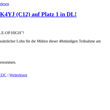
rlesen
K4YJ (C12) auf Platz 1 in DL!
INGLE-OP HIGH"!
sätzlicher Lohn für die Mühen dieser 48stündigen Teilnahme am
lgenommen.
EDC
|
Weiterlesen