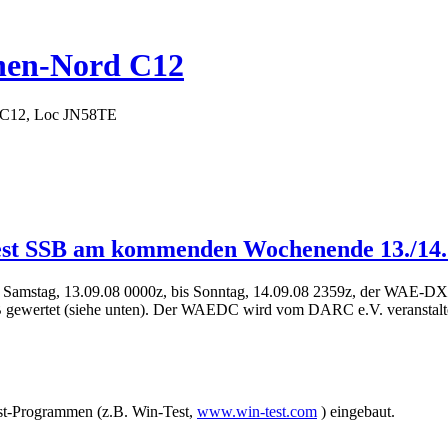
hen-Nord C12
 C12, Loc JN58TE
st SSB am kommenden Wochenende 13./14.
amstag, 13.09.08 0000z, bis Sonntag, 14.09.08 2359z, der WAE-DX
SB gewertet (siehe unten). Der WAEDC wird vom DARC e.V. veranstalte
st-Programmen (z.B. Win-Test,
www.win-test.com
) eingebaut.