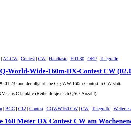
|
AGCW
|
Contest
|
CW
|
Handtaste
|
HTP80
|
QRP
|
Telegrafie
CQ-World-Wide-160m-DX-Contest CW (02.02
29.01.23 fand der alljährliche CQ-WW-160m-Contest in CW statt.
 OMs aus C12 aktiv (Reihenfolge nach QSO-Anzahl):
m
|
BCC
|
C12
|
Contest
|
CQWW160 CW
|
CW
|
Telegrafie
|
Weiterles
e 160 Meter DX Contest CW am Wochenende