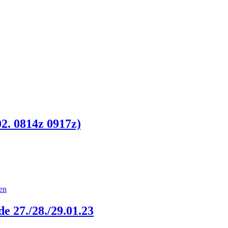
. 0814z 0917z)
en
 27./28./29.01.23