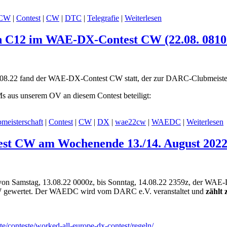
CW
|
Contest
|
CW
|
DTC
|
Telegrafie
|
Weiterlesen
on C12 im WAE-DX-Contest CW (22.08. 0810
08.22 fand der WAE-DX-Contest CW statt, der zur DARC-Clubmeister
s aus unserem OV an diesem Contest beteiligt:
meisterschaft
|
Contest
|
CW
|
DX
|
wae22cw
|
WAEDC
|
Weiterlesen
st CW am Wochenende 13./14. August 2022 
von Samstag, 13.08.22 0000z, bis Sonntag, 14.08.22 2359z, der WA
 CW gewertet. Der WAEDC wird vom DARC e.V. veranstaltet und
zählt 
te/conteste/worked-all-europe-dx-contest/regeln/
.