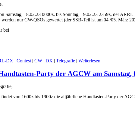
e,
von Samstag, 18.02.23 0000z, bis Sonntag, 19.02.23 2359z, der ARRL
 werden nur CW-QSOs gewertet (der SSB-Teil ist am 04./05. März 20
r bei
RL-DX
|
Contest
|
CW
|
DX
|
Telegrafie
|
Weiterlesen
r Handtasten-Party der AGCW am Samstag, 
grafie,
 findet von 1600z bis 1900z die alljährliche Handtasten-Party der AGC