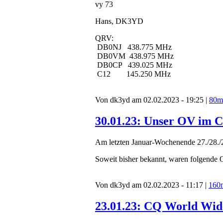
vy 73
Hans, DK3YD
QRV:
DB0NJ 438.775 MHz
DB0VM 438.975 MHz
DB0CP 439.025 MHz
C12 145.250 MHz
Von dk3yd am 02.02.2023 - 19:25 |
80m
30.01.23: Unser OV im 
Am letzten Januar-Wochenende 27./28./
Soweit bisher bekannt, waren folgende
Von dk3yd am 02.02.2023 - 11:17 |
160
23.01.23: CQ World Wid