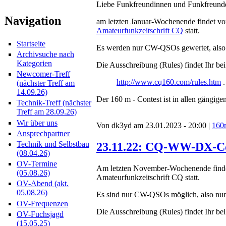
Liebe Funkfreundinnen und Funkfreund
Navigation
am letzten Januar-Wochenende findet v
Amateurfunkzeitschrift CQ
statt.
Startseite
Es werden nur CW-QSOs gewertet, also n
Archivsuche nach
Kategorien
Die Ausschreibung (Rules) findet Ihr bei
Newcomer-Treff
http://www.cq160.com/rules.htm
.
(nächster Treff am
14.09.26)
Der 160 m - Contest ist in allen gängi
Technik-Treff (nächster
Treff am 28.09.26)
Wir über uns
Von dk3yd am 23.01.2023 - 20:00 |
160
Ansprechpartner
Technik und Selbstbau
23.11.22: CQ-WW-DX-Co
(08.04.26)
OV-Termine
Am letzten November-Wochenende finde
(05.08.26)
Amateurfunkzeitschrift CQ statt.
OV-Abend (akt.
05.08.26)
Es sind nur CW-QSOs möglich, also nur 
OV-Frequenzen
Die Ausschreibung (Rules) findet Ihr bei
OV-Fuchsjagd
(15.05.25)