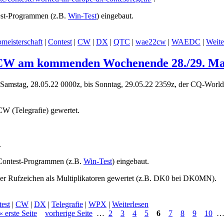
est-Programmen (z.B.
Win-Test
) eingebaut.
meisterschaft
|
Contest
|
CW
|
DX
|
QTC
|
wae22cw
|
WAEDC
|
Weite
 CW am kommenden Wochenende 28./29. Ma
Samstag, 28.05.22 0000z, bis Sonntag, 29.05.22 2359z, der CQ-Worl
CW (Telegrafie) gewertet.
.
 Contest-Programmen (z.B.
Win-Test
) eingebaut.
der Rufzeichen als Multiplikatoren gewertet (z.B. DK0 bei DK0MN).
est
|
CW
|
DX
|
Telegrafie
|
WPX
|
Weiterlesen
« erste Seite
vorherige Seite
…
2
3
4
5
6
7
8
9
10