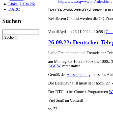
http://www.cqww.com/rules.htm
.
Links (10.04.26)
DARC
Der CQ-World-Wide-DX-Contest ist in 
Bei diesem Contest werden die CQ-Zone
Suchen
Von dk3yd am 23.11.2022 - 10:58 |
Cont
26.09.22: Deutscher Tel
Liebe Freundinnen und Freunde der Tele
am Montag, 03.10.22 0700z bis 1000z (
AGCW
veranstaltet.
Gemäß der
Ausschreibung
muss das Aut
Die Beteiligung ist meist sehr hoch, ic
Der DTC ist im Contest-Programmen
Wi
Viel Spaß im Contest!
vy 73