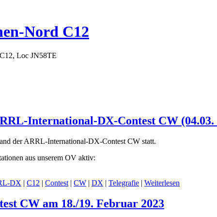
hen-Nord C12
 C12, Loc JN58TE
ARRL-International-DX-Contest CW (04.03. 
and der ARRL-International-DX-Contest CW statt.
tationen aus unserem OV aktiv:
RL-DX
|
C12
|
Contest
|
CW
|
DX
|
Telegrafie
|
Weiterlesen
est CW am 18./19. Februar 2023