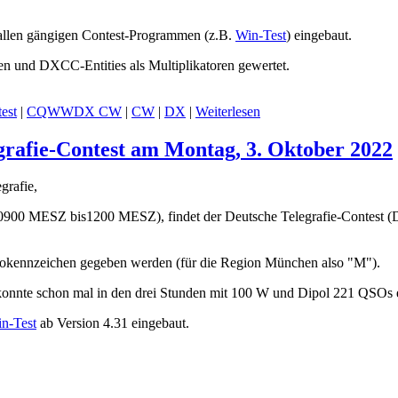
allen gängigen Contest-Programmen (z.B.
Win-Test
) eingebaut.
n und DXCC-Entities als Multiplikatoren gewertet.
est
|
CQWWDX CW
|
CW
|
DX
|
Weiterlesen
egrafie-Contest am Montag, 3. Oktober 2022
grafie,
0900 MESZ bis1200 MESZ), findet der Deutsche Telegrafie-Contest (DT
okennzeichen gegeben werden (für die Region München also "M").
h konnte schon mal in den drei Stunden mit 100 W und Dipol 221 QSOs 
n-Test
ab Version 4.31 eingebaut.