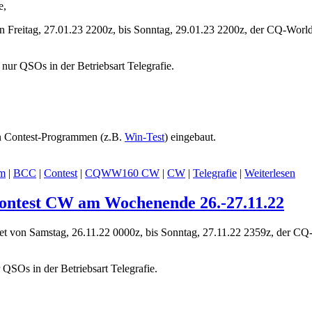
e,
on Freitag, 27.01.23 2200z, bis Sonntag, 29.01.23 2200z, der CQ-W
ur QSOs in der Betriebsart Telegrafie.
gen Contest-Programmen (z.B.
Win-Test
) eingebaut.
m
|
BCC
|
Contest
|
CQWW160 CW
|
CW
|
Telegrafie
|
Weiterlesen
ntest CW am Wochenende 26.-27.11.22
t von Samstag, 26.11.22 0000z, bis Sonntag, 27.11.22 2359z, der C
QSOs in der Betriebsart Telegrafie.