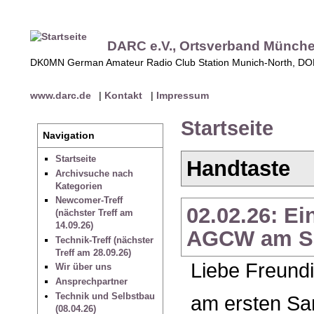
DARC e.V., Ortsverband Münch
DK0MN German Amateur Radio Club Station Munich-North, D
www.darc.de
|
Kontakt
|
Impressum
Startseite
Navigation
Startseite
Handtaste
Archivsuche nach
Kategorien
Newcomer-Treff
02.02.26: E
(nächster Treff am
14.09.26)
AGCW am Sa
Technik-Treff (nächster
Treff am 28.09.26)
Liebe Freundi
Wir über uns
Ansprechpartner
Technik und Selbstbau
am ersten Sam
(08.04.26)