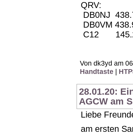
QRV:
DB0NJ 438.
DB0VM 438.
C12 145.2
Von dk3yd am 06.
Handtaste
|
HTP
28.01.20: E
AGCW am Sa
Liebe Freunde
am ersten Sam