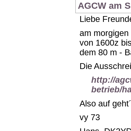
AGCW am Sa
Liebe Freunde
am morgigen e
von 1600z bis
dem 80 m - Ba
Die Ausschrei
http://ag
betrieb/h
Also auf geht´
vy 73