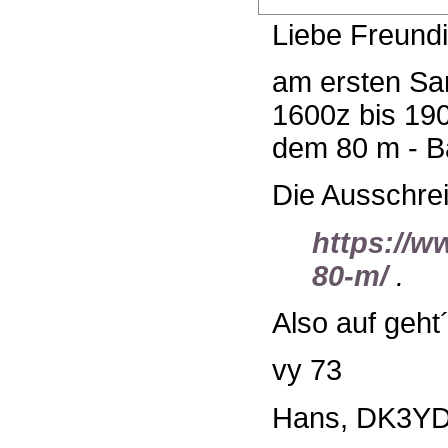
Liebe Freundi
am ersten Sam
1600z bis 190
dem 80 m - Ba
Die Ausschrei
https://w
80-m/
.
Also auf geht´
vy 73
Hans, DK3Y