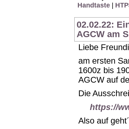
Handtaste
|
HTP
02.02.22: E
AGCW am Sa
Liebe Freundi
am ersten Sam
1600z bis 190
AGCW auf dem 
Die Ausschrei
https://w
Also auf geht´