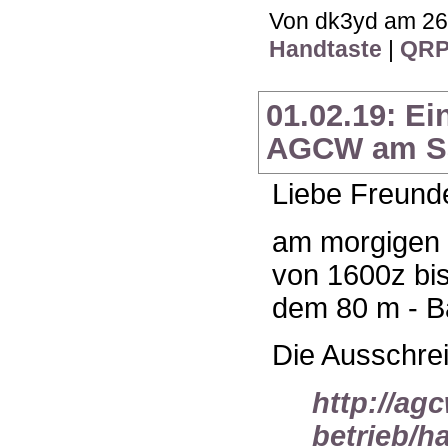
Von dk3yd am 26.
Handtaste
|
QR
01.02.19: E
AGCW am Sa
Liebe Freunde
am morgigen e
von 1600z bis
dem 80 m - Ba
Die Ausschrei
http://ag
betrieb/h