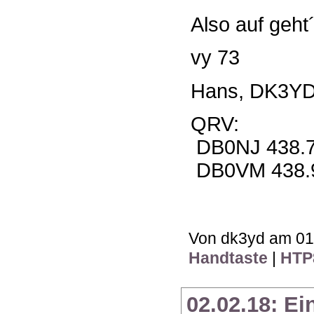
Also auf geht´
vy 73
Hans, DK3Y
QRV:
DB0NJ 438.
DB0VM 438.
Von dk3yd am 01.
Handtaste
|
HTP
02.02.18: E