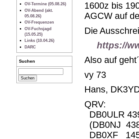
1600z bis 190
OV-Termine (05.08.26)
OV-Abend (akt.
AGCW auf dem 
05.08.26)
OV-Frequenzen
Die Ausschrei
OV-Fuchsjagd
(15.05.25)
Links (10.04.26)
https://w
DARC
Also auf geht´
Suchen
vy 73
Hans, DK3Y
QRV:
DB0ULR 439.
(DB0NJ 438.7
DB0XF 145