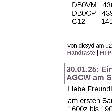
DB0VM 438
DB0CP 439
C12 145.
Von dk3yd am 02.
Handtaste
|
HTP
30.01.25: E
AGCW am Sa
Liebe Freundi
am ersten Sam
1600z bis 190