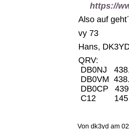
https://w
Also auf geht´
vy 73
Hans, DK3Y
QRV:
DB0NJ 438.
DB0VM 438.
DB0CP 439.
C12 145.
Von dk3yd am 02.