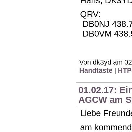
Hans, DK3Y
QRV:
DB0NJ 438.
DB0VM 438.
Von dk3yd am 02.
Handtaste
|
HTP
01.02.17: E
AGCW am Sa
Liebe Freunde
am kommenden