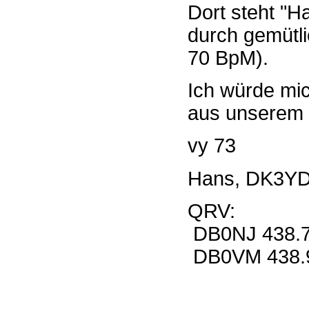
Dort steht "H
durch gemütl
70 BpM).
Ich würde mic
aus unserem O
vy 73
Hans, DK3Y
QRV:
DB0NJ 438.
DB0VM 438.