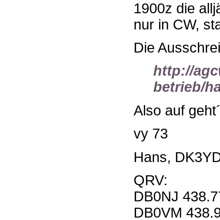
1900z die all
nur in CW, sta
Die Ausschrei
http://ag
betrieb/h
Also auf geht´
vy 73
Hans, DK3Y
QRV:
DB0NJ 438.7
DB0VM 438.