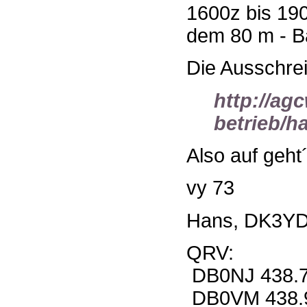
1600z bis 190
dem 80 m - Ba
Die Ausschrei
http://ag
betrieb/h
Also auf geht´
vy 73
Hans, DK3Y
QRV:
DB0NJ 438.
DB0VM 438.