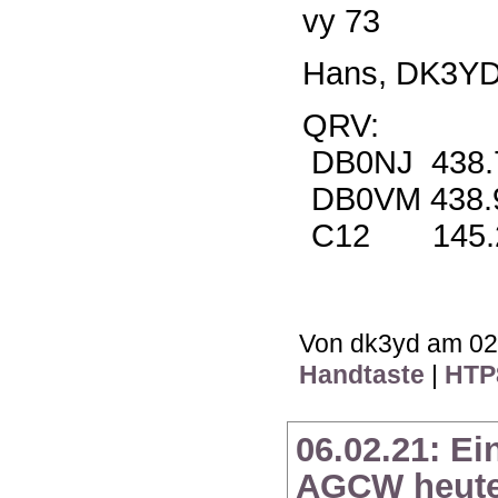
vy 73
Hans, DK3Y
QRV:
DB0NJ 438.
DB0VM 438.
C12 145.2
Von dk3yd am 02.
Handtaste
|
HTP
06.02.21: E
AGCW heute