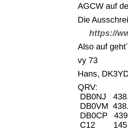
AGCW auf dem 
Die Ausschrei
https://w
Also auf geht´
vy 73
Hans, DK3Y
QRV:
DB0NJ 438.
DB0VM 438.
DB0CP 439.
C12 145.