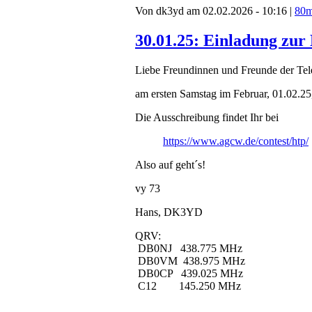
Von dk3yd am 02.02.2026 - 10:16 |
80
30.01.25: Einladung zu
Liebe Freundinnen und Freunde der Tele
am ersten Samstag im Februar, 01.02.25,
Die Ausschreibung findet Ihr bei
https://www.agcw.de/contest/htp/
Also auf geht´s!
vy 73
Hans, DK3YD
QRV:
DB0NJ 438.775 MHz
DB0VM 438.975 MHz
DB0CP 439.025 MHz
C12 145.250 MHz