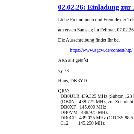
02.02.26: Einladung zu
Liebe Freundinnen und Freunde der Tele
am ersten Samstag im Februar, 07.02.26,
Die Ausschreibung findet Ihr bei
https://www.agcw.de/contest/htp/
Also auf geht´s!
vy 73
Hans, DK3YD
QRV:
DB0ULR 439.325 MHz (Subton 123 
(DB0NJ 438.775 MHz, zur Zeit nicht i
DB0XF 145.600 MHz
DB0VM 438.975 MHz
DB0CP 439.025 MHz (CTCSS 8
C12 145.250 MHz