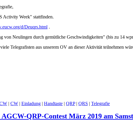
grafie,
Activity Week" stattfinden.
w.eucw.org/d/Deuqrs.html
.
ung von Neulingen durch gemütliche Geschwindigkeiten" (bis zu 14 w
viele Telegrafisten aus unserem OV an dieser Aktivität teilnehmen wür
CW
|
CW
|
Einladung
|
Handtaste
|
QRP
|
QRS
|
Telegrafie
um AGCW-QRP-Contest März 2019 am Samsta