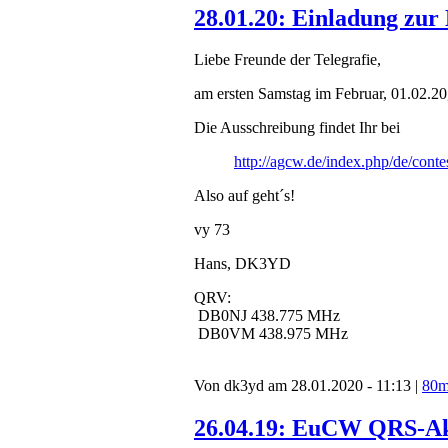
28.01.20: Einladung zu
Liebe Freunde der Telegrafie,
am ersten Samstag im Februar, 01.02.20,
Die Ausschreibung findet Ihr bei
http://agcw.de/index.php/de/conte
Also auf geht´s!
vy 73
Hans, DK3YD
QRV:
DB0NJ 438.775 MHz
DB0VM 438.975 MHz
Von dk3yd am 28.01.2020 - 11:13 |
80
26.04.19: EuCW QRS-Akti