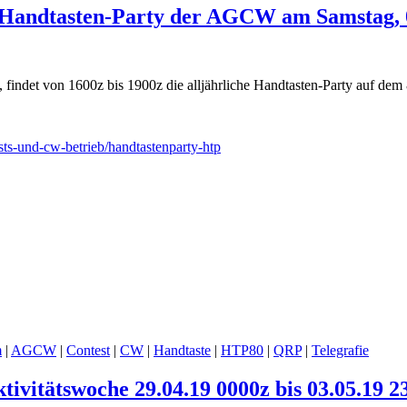
r Handtasten-Party der AGCW am Samstag, 
 findet von 1600z bis 1900z die alljährliche Handtasten-Party auf dem 8
sts-und-cw-betrieb/handtastenparty-htp
m
|
AGCW
|
Contest
|
CW
|
Handtaste
|
HTP80
|
QRP
|
Telegrafie
vitätswoche 29.04.19 0000z bis 03.05.19 2