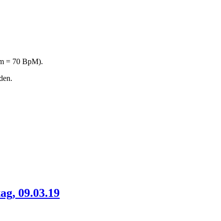
pm = 70 BpM).
den.
g, 09.03.19