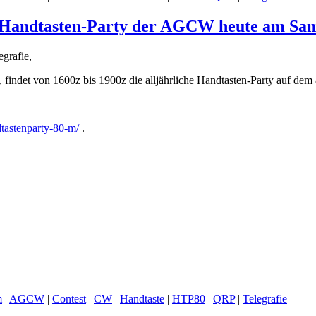
r Handtasten-Party der AGCW heute am Sams
grafie,
 findet von 1600z bis 1900z die alljährliche Handtasten-Party auf dem 8
tastenparty-80-m/
.
m
|
AGCW
|
Contest
|
CW
|
Handtaste
|
HTP80
|
QRP
|
Telegrafie