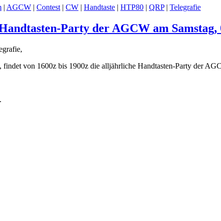
m
|
AGCW
|
Contest
|
CW
|
Handtaste
|
HTP80
|
QRP
|
Telegrafie
r Handtasten-Party der AGCW am Samstag, 
grafie,
 findet von 1600z bis 1900z die alljährliche Handtasten-Party der AGC
.