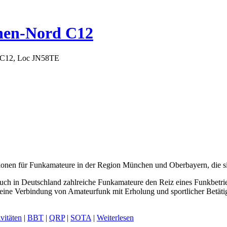
hen-Nord C12
 C12, Loc JN58TE
ionen für Funkamateure in der Region München und Oberbayern, die sic
ch in Deutschland zahlreiche Funkamateure den Reiz eines Funkbetrie
ine Verbindung von Amateurfunk mit Erholung und sportlicher Betätig
vitäten
|
BBT
|
QRP
|
SOTA
|
Weiterlesen