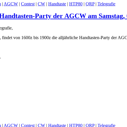
m
|
AGCW
|
Contest
|
CW
|
Handtaste
|
HTP80
|
QRP
|
Telegrafie
r Handtasten-Party der AGCW am Samstag, 
grafie,
 findet von 1600z bis 1900z die alljährliche Handtasten-Party der AGC
.
m
|
AGCW
|
Contest
|
CW
|
Handtaste
|
HTP80
|
QRP
|
Telegrafie