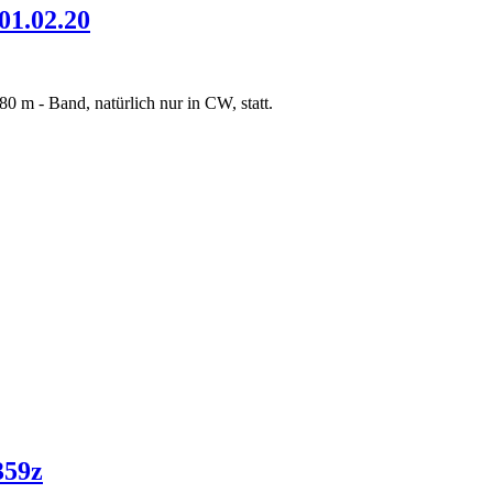
01.02.20
0 m - Band, natürlich nur in CW, statt.
359z