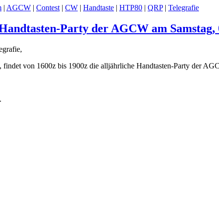
m
|
AGCW
|
Contest
|
CW
|
Handtaste
|
HTP80
|
QRP
|
Telegrafie
r Handtasten-Party der AGCW am Samstag, 
grafie,
 findet von 1600z bis 1900z die alljährliche Handtasten-Party der AGC
.