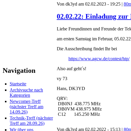
Von dk3yd am 02.02.2023 - 19:25 |
80
02.02.22: Einladung zu
Liebe Freundinnen und Freunde der Tele
am ersten Samstag im Februar, 05.02.22,
Die Ausschreibung findet Ihr bei
https://www.agcw.de/contest/htp/
Also auf geht´s!
Navigation
vy 73
Startseite
Hans, DK3YD
Archivsuche nach
Kategorien
QRV:
Newcomer-Treff
DB0NJ 438.775 MHz
(nächster Treff am
DB0VM 438.975 MHz
14.09.26)
C12 145.250 MHz
Technik-Treff (nächster
Treff am 28.09.26)
Von dk3yd am 02.02.2022 - 15:13 |
80
Wir über uns