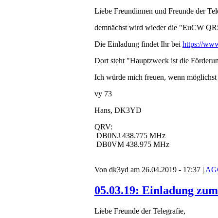
Liebe Freundinnen und Freunde der Tele
demnächst wird wieder die "EuCW QRS 
Die Einladung findet Ihr bei
https://ww
Dort steht "Hauptzweck ist die Förder
Ich würde mich freuen, wenn möglichst 
vy 73
Hans, DK3YD
QRV:
DB0NJ 438.775 MHz
DB0VM 438.975 MHz
Von dk3yd am 26.04.2019 - 17:37 |
AG
05.03.19: Einladung z
Liebe Freunde der Telegrafie,