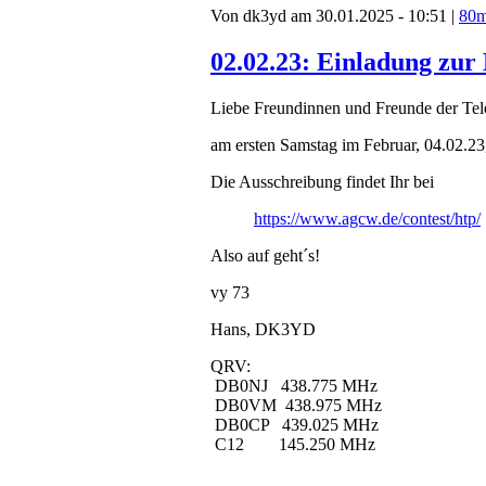
Von dk3yd am 30.01.2025 - 10:51 |
80
02.02.23: Einladung zu
Liebe Freundinnen und Freunde der Tele
am ersten Samstag im Februar, 04.02.23,
Die Ausschreibung findet Ihr bei
https://www.agcw.de/contest/htp/
Also auf geht´s!
vy 73
Hans, DK3YD
QRV:
DB0NJ 438.775 MHz
DB0VM 438.975 MHz
DB0CP 439.025 MHz
C12 145.250 MHz