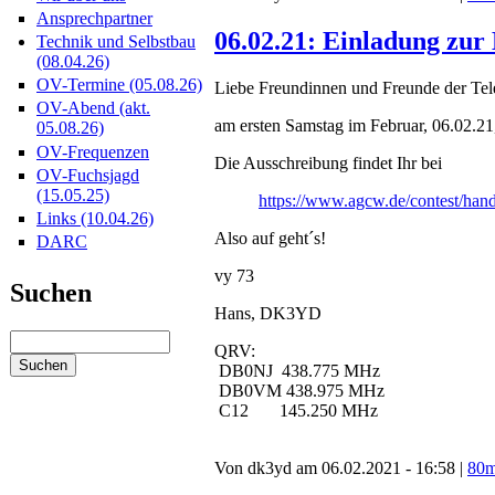
Ansprechpartner
06.02.21: Einladung zu
Technik und Selbstbau
(08.04.26)
OV-Termine (05.08.26)
Liebe Freundinnen und Freunde der Tele
OV-Abend (akt.
am ersten Samstag im Februar, 06.02.21,
05.08.26)
OV-Frequenzen
Die Ausschreibung findet Ihr bei
OV-Fuchsjagd
(15.05.25)
https://www.agcw.de/contest/hand
Links (10.04.26)
Also auf geht´s!
DARC
vy 73
Suchen
Hans, DK3YD
QRV:
DB0NJ 438.775 MHz
DB0VM 438.975 MHz
C12 145.250 MHz
Von dk3yd am 06.02.2021 - 16:58 |
80