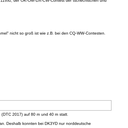
 1159z, der OK-OM-DX-CW-Contest der tschechischen und
el" nicht so groß ist wie z.B. bei den CQ-WW-Contesten.
 (DTC 2017) auf 80 m und 40 m statt.
ge an. Deshalb konnten bei DK3YD nur norddeutsche