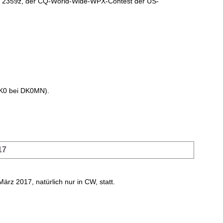
7 2359z, der CQ-World-Wide-WPX-Contest der US-
 DK0 bei DK0MN).
17
 2017, natürlich nur in CW, statt.