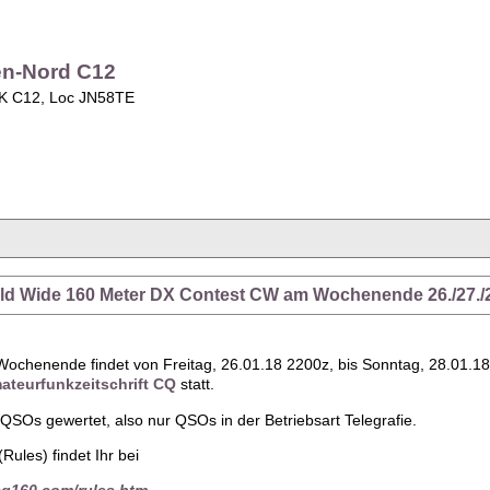
en-Nord C12
OK C12, Loc JN58TE
rld Wide 160 Meter DX Contest CW am Wochenende 26./27./
Wochenende findet von Freitag, 26.01.18 2200z, bis Sonntag, 28.01
ateurfunkzeitschrift CQ
statt.
SOs gewertet, also nur QSOs in der Betriebsart Telegrafie.
Rules) findet Ihr bei