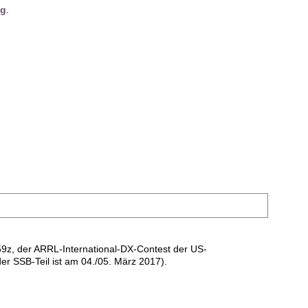
g
.
9z, der ARRL-International-DX-Contest der US-
r SSB-Teil ist am 04./05. März 2017).