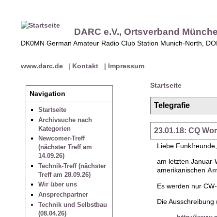
DARC e.V., Ortsverband Münch
DK0MN German Amateur Radio Club Station Munich-North, D
www.darc.de
|
Kontakt
|
Impressum
Startseite
Navigation
Telegrafie
Startseite
Archivsuche nach
Kategorien
23.01.18: CQ Wo
Newcomer-Treff
Liebe Funkfreunde,
(nächster Treff am
14.09.26)
am letzten Januar-
Technik-Treff (nächster
amerikanischen
Am
Treff am 28.09.26)
Wir über uns
Es werden nur CW-Q
Ansprechpartner
Die Ausschreibung (
Technik und Selbstbau
(08.04.26)