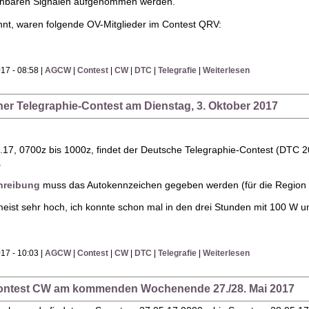
uchbaren Signalen aufgenommen werden.
nnt, waren folgende OV-Mitglieder im Contest QRV:
17 - 08:58 |
AGCW
|
Contest
|
CW
|
DTC
|
Telegrafie
|
Weiterlesen
her Telegraphie-Contest am Dienstag, 3. Oktober 2017
.17, 0700z bis 1000z, findet der Deutsche Telegraphie-Contest (DTC 20
.
hreibung
muss das Autokennzeichen gegeben werden (für die Region 
 meist sehr hoch, ich konnte schon mal in den drei Stunden mit 100 W 
17 - 10:03 |
AGCW
|
Contest
|
CW
|
DTC
|
Telegrafie
|
Weiterlesen
ontest CW am kommenden Wochenende 27./28. Mai 2017