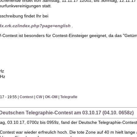
enende findet von Samstag, 11.11.17 1200z, bis Sonntag, 12.11.17
urfunkvereinigungen statt.
sschreibung findet Ihr bei
dx.crk.cz/index.php?page=english
.
ntest ist besonders für Contest-Einsteiger geeignet, da das "Getümm
Hz
MHz
17 - 19:55 |
Contest
|
CW
|
OK-OM
|
Telegrafie
 Deutschen Telegraphie-Contest am 03.10.17 (04.10. 0658z)
ag, 03.10.17, 0700z bis 0959z, fand der Deutsche Telegraphie-Contest
 Contest war wieder erfreulich hoch. Die tote Zone auf 40 m hielt lan