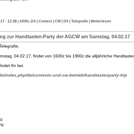
17 - 12:38 |
ARRL-DX
|
Contest
|
CW
|
DX
|
Telegrafie
|
Weiterlesen
ung zur Handtasten-Party der AGCW am Samstag, 04.02.17
elegrafie,
g, 04.02.17, findet von 1600z bis 1900z die alljährliche Handtasten-P
indet Ihr bei
.de/index.php/de/contests-und-cw-betrieb/handtastenparty-htp
Hz
Hz