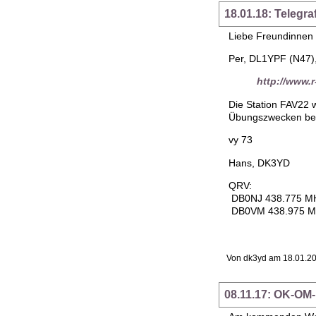
18.01.18: Teleg
Liebe Freundinnen 
Per, DL1YPF (N47),
http://www.
Die Station FAV22 w
Übungszwecken betr
vy 73
Hans, DK3YD
QRV:
DB0NJ 438.775 M
DB0VM 438.975 
Von dk3yd am 18.01.20
08.11.17: OK-OM