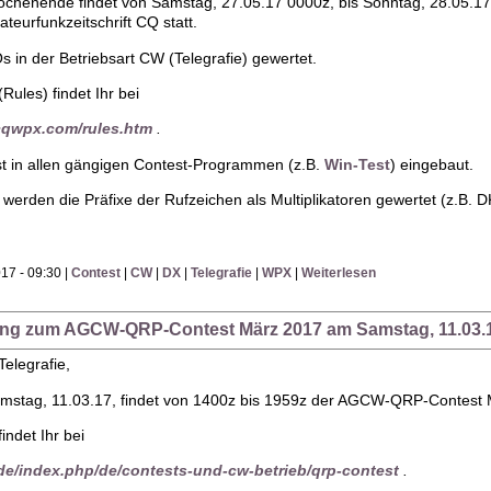
enende findet von Samstag, 27.05.17 0000z, bis Sonntag, 28.05.1
eurfunkzeitschrift CQ statt.
 in der Betriebsart CW (Telegrafie) gewertet.
Rules) findet Ihr bei
cqwpx.com/rules.htm
.
t in allen gängigen Contest-Programmen (z.B.
Win-Test
) eingebaut.
werden die Präfixe der Rufzeichen als Multiplikatoren gewertet (z.B.
17 - 09:30 |
Contest
|
CW
|
DX
|
Telegrafie
|
WPX
|
Weiterlesen
dung zum AGCW-QRP-Contest März 2017 am Samstag, 11.03.
elegrafie,
ag, 11.03.17, findet von 1400z bis 1959z der AGCW-QRP-Contest März
indet Ihr bei
.de/index.php/de/contests-und-cw-betrieb/qrp-contest
.