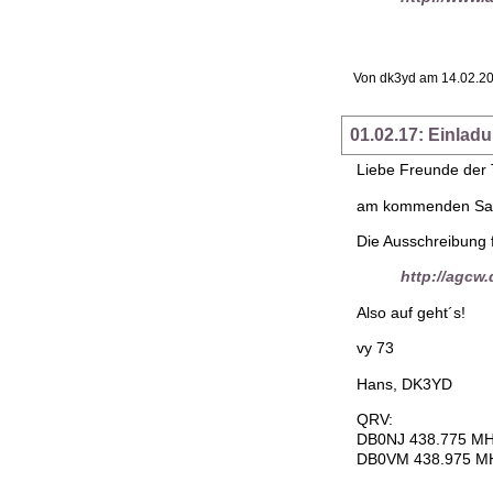
Von dk3yd am 14.02.20
01.02.17: Einlad
Liebe Freunde der T
am kommenden Samsta
Die Ausschreibung f
http://agcw
Also auf geht´s!
vy 73
Hans, DK3YD
QRV:
DB0NJ 438.775 M
DB0VM 438.975 M