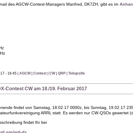
 email des AGCW-Contest-Managers Manfred, DK7ZH, gibt es im
Anhan
Hz
MHz
17 - 16:45 |
AGCW
|
Contest
|
CW
|
QRP
|
Telegrafie
DX-Contest CW am 18./19. Februar 2017
ende findet von Samstag, 18.02.17 0000z, bis Sonntag, 19.02.17 235
teurfunkvereinigung ARRL statt. Es werden nur CW-QSOs gewertet (de
sschreibung findet Ihr bei
rl.org/arrl-dx
.