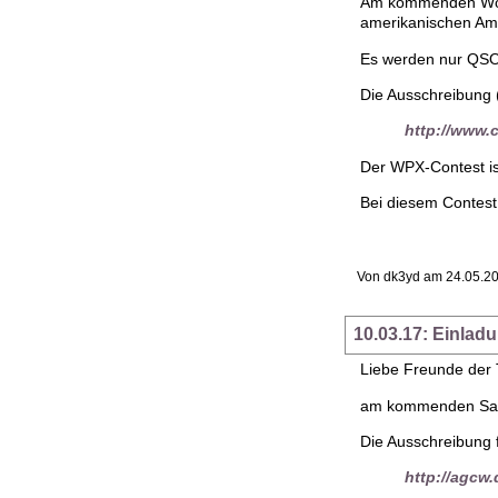
Am kommenden Woch
amerikanischen Amat
Es werden nur QSOs
Die Ausschreibung (
http://www.
Der WPX-Contest is
Bei diesem Contest 
Von dk3yd am 24.05.20
10.03.17: Einla
Liebe Freunde der T
am kommenden Samst
Die Ausschreibung f
http://agcw