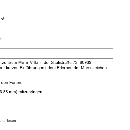
.
en!
n
turzentrum
Mohr-Villa
in der Situlistraße 73, 80939
ner kurzen Einführung mit dem Erlernen der Morsezeichen
 den Ferien.
 (6.35 mm) mitzubringen.
iterlesen