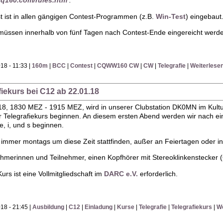
cq160.com/rules.htm
.
t ist in allen gängigen Contest-Programmen (z.B.
Win-Test
) eingebaut
müssen innerhalb von fünf Tagen nach Contest-Ende eingereicht werd
18 - 11:33 |
160m
|
BCC
|
Contest
|
CQWW160 CW
|
CW
|
Telegrafie
|
Weiterlese
fiekurs bei C12 ab 22.01.18
18, 1830 MEZ - 1915 MEZ, wird in unserer Clubstation DK0MN im Kul
 Telegrafiekurs beginnen. An diesem ersten Abend werden wir nach ei
e, i, und s beginnen.
 immer montags um diese Zeit stattfinden, außer an Feiertagen oder in
lnehmerinnen und Teilnehmer, einen Kopfhörer mit Stereoklinkenstecker
rs ist eine Vollmitgliedschaft im
DARC e.V.
erforderlich.
18 - 21:45 |
Ausbildung
|
C12
|
Einladung
|
Kurse
|
Telegrafie
|
Telegrafiekurs
|
We