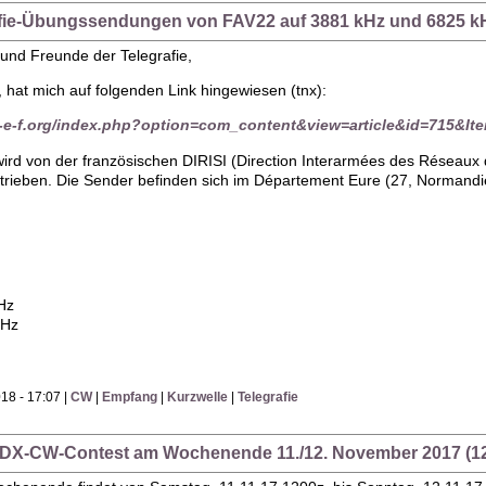
rafie-Übungssendungen von FAV22 auf 3881 kHz und 6825 k
und Freunde der Telegrafie,
 hat mich auf folgenden Link hingewiesen (tnx):
r-e-f.org/index.php?option=com_content&view=article&id=715&It
ird von der französischen DIRISI (Direction Interarmées des Réseaux d
ieben. Die Sender befinden sich im Département Eure (27, Normandie
Hz
MHz
18 - 17:07 |
CW
|
Empfang
|
Kurzwelle
|
Telegrafie
-DX-CW-Contest am Wochenende 11./12. November 2017 (12.