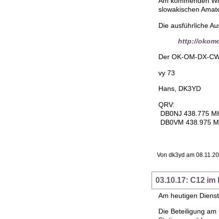
Am kommenden Woch
slowakischen Amate
Die ausführliche Au
http://okom
Der OK-OM-DX-CW-Co
vy 73
Hans, DK3YD
QRV:
DB0NJ 438.775 M
DB0VM 438.975 
Von dk3yd am 08.11.20
03.10.17: C12 im
Am heutigen Dienst
Die Beteiligung am